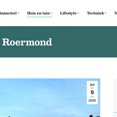
inancieel
Huis en tuin
Lifestyle
Techniek
V
n Roermond
jan
9
2020