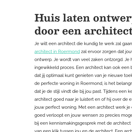
Huis laten ontwe
door
een
architec
Je wilt een architect die kundig te werk zal ga
architect in Roermond
zal ervoor zorgen dat jo
ontwerp. Je wordt van veel zaken ontzorgd. Je 
ingewikkeld proces. Een architect kan ook een 
dat jij optimaal kunt genieten van je nieuwe to
de perfecte woning in Roermond, is het belangr
dat je de stijl vindt die bij jou past. Tijdens 
architect goed naar je luistert en of hij over 
jouw perfect woning. Met een architect werk je 
goed verloopt en jouw wensen zo precies mogel
bij een kennismakingsgesprek met de architect al
van een klik tussen jou en de architect. Een arch