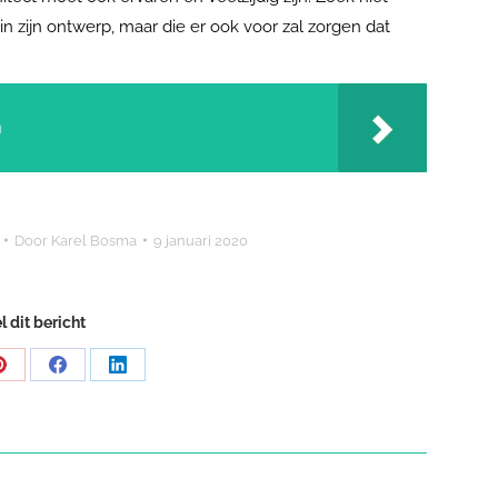
in zijn ontwerp, maar die er ook voor zal zorgen dat
n
Door
Karel Bosma
9 januari 2020
l dit bericht
Share
Share
Share
on
on
on
Pinterest
Facebook
LinkedIn