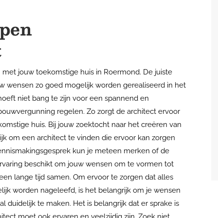
rpen
t
an met jouw toekomstige huis in Roermond. De juiste
uw wensen zo goed mogelijk worden gerealiseerd in het
hoeft niet bang te zijn voor een spannend en
bouwvergunning regelen. Zo zorgt de architect ervoor
ekomstige huis. Bij jouw zoektocht naar het creëren van
ijk om een architect te vinden die ervoor kan zorgen
een kennismakingsgesprek kun je meteen merken of de
de ervaring beschikt om jouw wensen om te vormen tot
een lange tijd samen. Om ervoor te zorgen dat alles
ijk worden nageleefd, is het belangrijk om je wensen
 duidelijk te maken. Het is belangrijk dat er sprake is
itect moet ook ervaren en veelzijdig zijn. Zoek niet