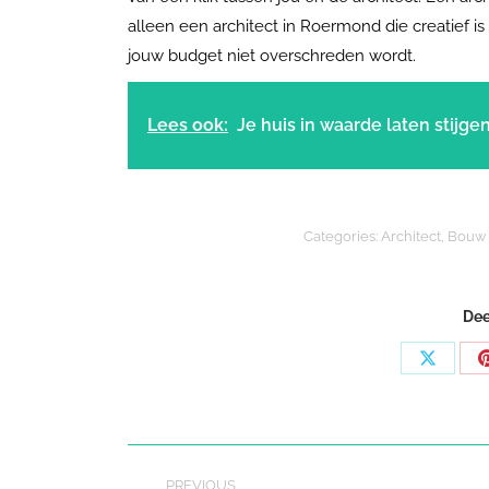
alleen een architect in Roermond die creatief is 
jouw budget niet overschreden wordt.
Lees ook:
Je huis in waarde laten stijge
Categories:
Architect
,
Bouw
Dee
Share
on
X
Post
PREVIOUS