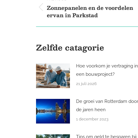
navigation
Zonnepanelen en de voordelen
Previous
ervan in Parkstad
post:
Zelfde catagorie
Hoe voorkom je vertraging in
een bouwproject?
21 juli 2026
De groei van Rotterdam doo
de jaren heen
1 december 2023
Tips om geld te besparen bij