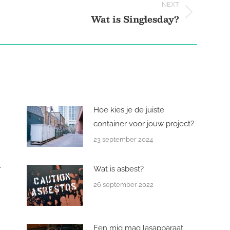
NEXT
Wat is Singlesday?
Next
post:
Hoe kies je de juiste
container voor jouw project?
23 september 2024
r
Wat is asbest?
26 september 2022
Een mig mag lasapparaat