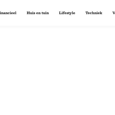
inancieel
Huis en tuin
Lifestyle
Techniek
V
schillende soorten
nder andere blogs over huis
st publiceren wij ook content