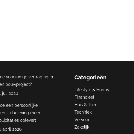
gen belangrijker dan ooit te voren, want content is namelijk king. 
rend en begin vandaag nog met bloggen, want ook voor uw bedrij
opleveren!
Contact
Categorieën
oe voorkom je vertraging in
en bouwproject?
Lifestyle & Hobby
1 juli 2026
Financieel
Huis & Tuin
oe een persoonlijke
Techniek
ebsitebeleving meer
Vervoer
ollicitaties oplevert
Zakelijk
6 april 2026