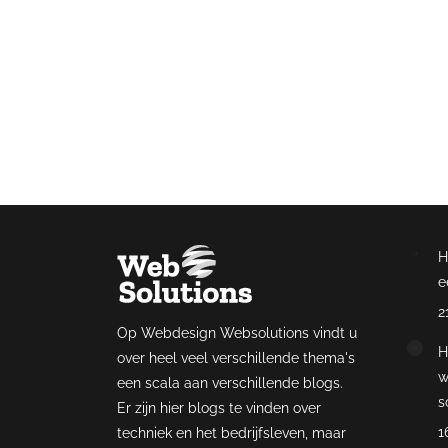
Anno 2021 is blog
achter deze t
H
e
2
Op Webdesign Websolutions vindt u
H
over heel veel verschillende thema's
w
een scala aan verschillende blogs.
s
Er zijn hier blogs te vinden over
1
techniek en het bedrijfsleven, maar