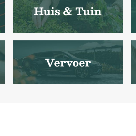
Huis & Tuin
Vervoer
g op Webdesign Web sol