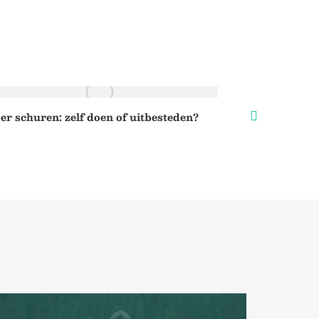
er schuren: zelf doen of uitbesteden?
Tips voor het