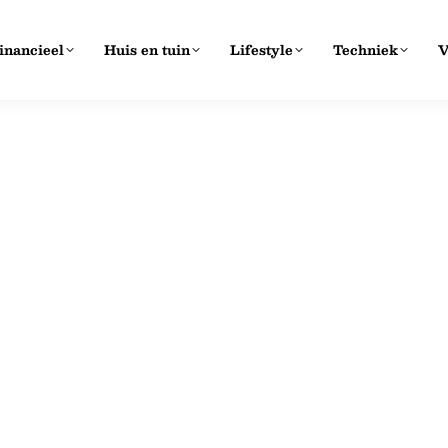
inancieel
Huis en tuin
Lifestyle
Techniek
V
Hoe voorkom je vertr
schillende soorten
nder andere blogs over huis
Bouw
,
Huis en tuin
21 juli 2026
st publiceren wij ook content