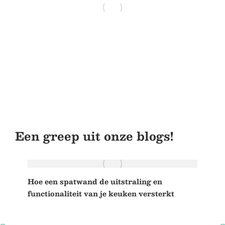
Hoe voorkom je vertraging in een
bouwproject?
Bouw
,
Huis en tuin
21 juli 2026
Een greep uit onze blogs!
Hoe een spatwand de uitstraling en
De 
functionaliteit van je keuken versterkt